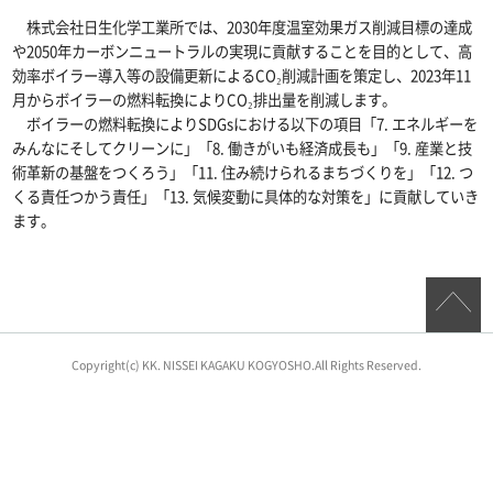
株式会社日生化学工業所では、2030年度温室効果ガス削減目標の達成
や2050年カーボンニュートラルの実現に貢献することを目的として、高
効率ボイラー導入等の設備更新によるCO₂削減計画を策定し、2023年11
月からボイラーの燃料転換によりCO₂排出量を削減します。
ボイラーの燃料転換によりSDGsにおける以下の項目「7. エネルギーを
みんなにそしてクリーンに」「8. 働きがいも経済成長も」「9. 産業と技
術革新の基盤をつくろう」「11. 住み続けられるまちづくりを」「12. つ
くる責任つかう責任」「13. 気候変動に具体的な対策を」に貢献していき
ます。
Copyright(c) KK. NISSEI KAGAKU KOGYOSHO.
All Rights Reserved.