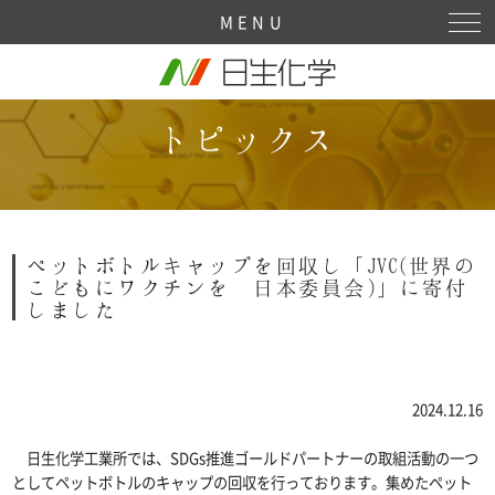
Sitemap
MENU
トピックス
ペットボトルキャップを回収し「JVC(世界の
こどもにワクチンを 日本委員会)」に寄付
しました
2024.12.16
日生化学工業所では、SDGs推進ゴールドパートナーの取組活動の一つ
としてペットボトルのキャップの回収を行っております。集めたペット