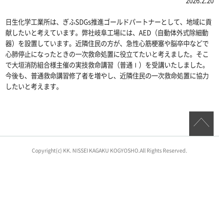
2026.2.20
日生化学工業所は、ぎふSDGs推進ゴールドパートナーとして、地域に貢
献したいと考えています。弊社岐阜工場には、AED（自動体外式除細動
器）を設置しています。近隣住民の方が、急性心筋梗塞や脳卒中などで
心肺停止になったときの一次救命処置に役立てたいと考えました。そこ
で大垣消防組合様主催の実技救命講習（普通Ⅰ）を受講いたしました。
今後も、普通救命講習修了者を増やし、近隣住民の一次救命処置に協力
したいと考えます。
Copyright(c) KK. NISSEI KAGAKU KOGYOSHO.
All Rights Reserved.